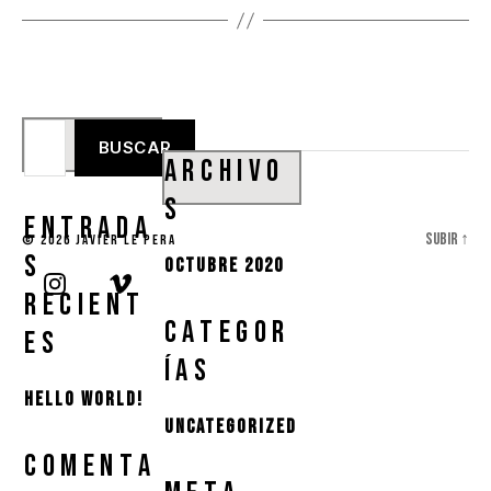
Buscar:
ARCHIVO
S
ENTRADA
Subir
↑
© 2026
Javier Le Pera
S
octubre 2020
RECIENT
CATEGOR
ES
ÍAS
Hello world!
Uncategorized
COMENTA