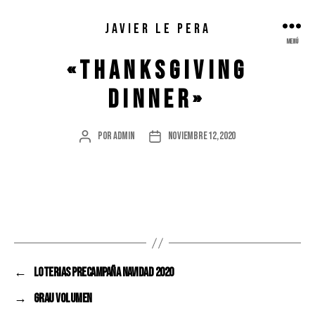
JAVIER LE PERA
BERTOLLI
Menú
«THANKSGIVING
DINNER»
Por
admin
noviembre 12, 2020
Autor
Fecha
de
de
la
la
entrada
entrada
←
Loterias Precampaña Navidad 2020
→
Grau Volumen